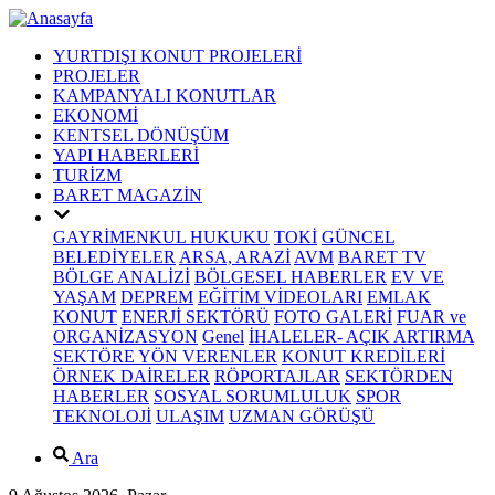
YURTDIŞI KONUT PROJELERİ
PROJELER
KAMPANYALI KONUTLAR
EKONOMİ
KENTSEL DÖNÜŞÜM
YAPI HABERLERİ
TURİZM
BARET MAGAZİN
GAYRİMENKUL HUKUKU
TOKİ
GÜNCEL
BELEDİYELER
ARSA, ARAZİ
AVM
BARET TV
BÖLGE ANALİZİ
BÖLGESEL HABERLER
EV VE
YAŞAM
DEPREM
EĞİTİM VİDEOLARI
EMLAK
KONUT
ENERJİ SEKTÖRÜ
FOTO GALERİ
FUAR ve
ORGANİZASYON
Genel
İHALELER- AÇIK ARTIRMA
SEKTÖRE YÖN VERENLER
KONUT KREDİLERİ
ÖRNEK DAİRELER
RÖPORTAJLAR
SEKTÖRDEN
HABERLER
SOSYAL SORUMLULUK
SPOR
TEKNOLOJİ
ULAŞIM
UZMAN GÖRÜŞÜ
Ara