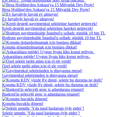
Efe Bezci "Dijital dönüşümde lider firma olacağız"
Besa Holding'den Ankara'ya 15 Milyarlık Dev Proje!
Ev hayaliyle hayali ev almayın!
Kredi desteği gayrimenkul sektörüne hareket getirecek!
Bodrum gayrimenkulde İstanbul'u solladı: günlük 10 bin TL
Konutta dolandırılmamak için bunlara dikkat!
Ankaralılara müjde! Uygun fiyata lüks konut geliyor..
Özel sektör tarihi adım için el ele verdi!
Gayrimenkul sektöründen iş dünyasına mesaj!
Konutta KDV yüzde 8'e düştü, sektör bu duruma ne dedi?
Başkent'in geleceği genç iş adamlarına emanet!
Konutta buçuklu dönem!
Sektör umutlu ‘Yıla nasıl başlarsan öyle gider’!