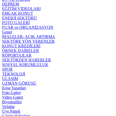
DEPREM
EĞİTİM VİDEOLARI
EMLAK KONUT
ENERJİ SEKTÖRÜ
FOTO GALERİ
FUAR ve ORGANİZASYON
Genel
İHALELER- AÇIK ARTIRMA
SEKTÖRE YÖN VERENLER
KONUT KREDİLERİ
ÖRNEK DAİRELER
RÖPORTAJLAR
SEKTÖRDEN HABERLER
SOSYAL SORUMLULUK
SPOR
TEKNOLOJİ
ULAŞIM
UZMAN GÖRÜŞÜ
Köşe Yazarları
Foto Galeri
Video Galeri
Biyografiler
Vefatlar
Üye Paneli
Günün Haberleri