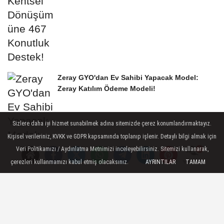
Zeray GYO'dan Ev Sahibi Yapacak Model:
Zeray Katılım Ödeme Modeli!
Sizlere daha iyi hizmet sunabilmek adına sitemizde çerez konumlandırmaktayız.
Kişisel verileriniz, KVKK ve GDPR kapsamında toplanıp işlenir. Detaylı bilgi almak için
Veri Politikamızı / Aydınlatma Metnimizi inceleyebilirsiniz. Sitemizi kullanarak,
çerezleri kullanmamızı kabul etmiş olacaksınız.
AYRINTILAR
TAMAM
Yorumlar
Luxera GYO Halka Arz Oluyor Talep Toplama
Tarihleri 2-3-4 Mart!