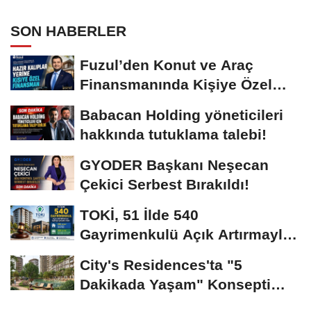
İletişimcinin Mezuniyet Coşkusuna
Ortak Oldu!
SON HABERLER
Fuzul’den Konut ve Araç
Finansmanında Kişiye Özel
Terzi Usulü Planlama!
Babacan Holding yöneticileri
hakkında tutuklama talebi!
GYODER Başkanı Neşecan
Çekici Serbest Bırakıldı!
TOKİ, 51 İlde 540
Gayrimenkulü Açık Artırmayla
Satışa Sunuyor!
City's Residences'ta "5
Dakikada Yaşam" Konsepti
Hayata Geçiyor!