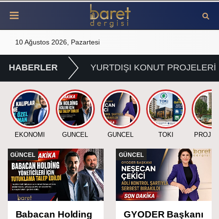
10 Ağustos 2026, Pazartesi
HABERLER
YURTDIŞI KONUT PROJELERİ
EKONOMİ
GÜNCEL
GÜNCEL
TOKİ
PROJE
GÜNCEL
GÜNCEL
Babacan Holding
GYODER Başkanı