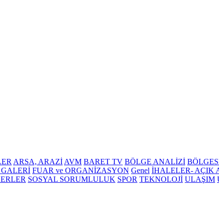
LER
ARSA, ARAZİ
AVM
BARET TV
BÖLGE ANALİZİ
BÖLGES
 GALERİ
FUAR ve ORGANİZASYON
Genel
İHALELER- AÇIK
BERLER
SOSYAL SORUMLULUK
SPOR
TEKNOLOJİ
ULAŞIM