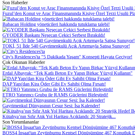
Son Haberler
Fuzul’den Konut ve Araç Finansmanında Kişiye Özel Terzi Usulü Pl
Babacan Holding yöneticileri hakkında tutuklama talebi!
GYODER Başkanı Neşecan Çekici Serbest Bırakıldı!
TOKİ, 51 İlde 540 Gayrimenkulü Açık Artırmayla Satışa Sunuyor!
City's Residences'ta "5 Dakikada Yaşam" Konsepti Hayata Geçiyor!
Çok Okunan Haberler
Erdal Albayrak: “Tek Katlı Beton Ev Yapın Birkaç Yüzyıl Kullanın"
DAP Yapı'dan Kira Öder Gibi Ev Sahibi Olma Fırsatı!
ETRO Yatırımcı Grubu ile RAMS Güçlerini Birleştirdi!
Gayrimenkul Dünyasının Cesur Sesi: İsa Kalender!
Kütahya’nın Sıfır Atık Yol Haritası Açıklandı: 20 Stratejik...
Son Yorumlananlar
BOSS4 İnşaat'tan Zeytinburnu Kentsel Dönüşümüne 467 Konutluk D