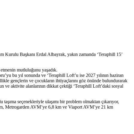
netim Kurulu Başkanı Erdal Albayrak, yakın zamanda ‘Teraphill 15’
im etmenin mutluluğunu yaşadık.
u’yu bu yıl sonunda ve ‘Teraphill Loft’u ise 2027 yılının haziran
likle gençlerin ve çocukların ihtiyaçlarını göz önünde bulundurarak
n ve aktivite alanlarının dikkat çektiği ‘Teraphill Loft’daki sosyal
plu taşıma seçenekleriyle ulaşımı bir problem olmaktan çıkarıyor,
 6 km, Metrogarden AVM’ye 6,8 km ve Viaport AVM’ye 21 km