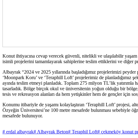
Konut ihtiyacına cevap verecek güvenli, nitelikli ve ulaşılabilir yaş
isimli projelerini tamamlayarak sahiplerine teslim ettiklerini ve diğer p
Albayrak “2024 ve 2025 yıllarında başladığımız projelerimizi peyder
‘Moonpark Koru’ ve ‘Teraphill Loft’ projelerimiz de planladığımız şe
ayında teslim etmeyi planladık. Toplam 275 milyon TL’lik yatırımla h
tasarladık. Bölge birçok okul ve üniversitenin yoğun olduğu bir bölge, b
tesis ve rekreasyon alanları da hem yetişkinler hem de gençler için s
Konumu itibariyle de yaşamı kolaylaştıran ‘Teraphill Loft’ projesi, alt
Özyeğin Üniversitesi’ne 100 metre mesafede bulunması sebebiyle ö
mesafede bulunuyor.
# erdal albayrak
# Albayrak Beton
# Teraphil Loft
# çekmeköy konut pr