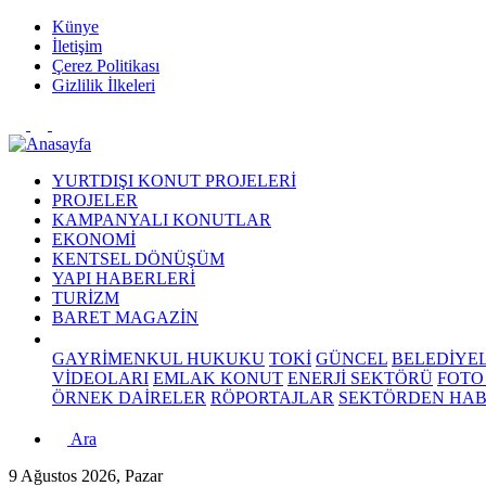
Künye
İletişim
Çerez Politikası
Gizlilik İlkeleri
YURTDIŞI KONUT PROJELERİ
PROJELER
KAMPANYALI KONUTLAR
EKONOMİ
KENTSEL DÖNÜŞÜM
YAPI HABERLERİ
TURİZM
BARET MAGAZİN
GAYRİMENKUL HUKUKU
TOKİ
GÜNCEL
BELEDİYE
VİDEOLARI
EMLAK KONUT
ENERJİ SEKTÖRÜ
FOTO
ÖRNEK DAİRELER
RÖPORTAJLAR
SEKTÖRDEN HA
Ara
9 Ağustos 2026, Pazar