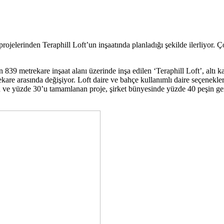
i projelerinden Teraphill Loft’un inşaatında planladığı şekilde ilerliyor.
39 metrekare inşaat alanı üzerinde inşa edilen ‘Teraphill Loft’, altı k
ekare arasında değişiyor. Loft daire ve bahçe kullanımlı daire seçenekler
ten ve yüzde 30’u tamamlanan proje, şirket bünyesinde yüzde 40 peşin g