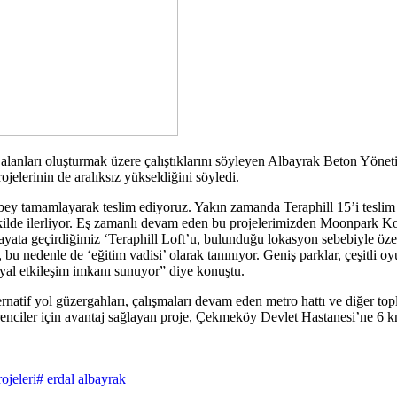
am alanları oluşturmak üzere çalıştıklarını söyleyen Albayrak Beton Yö
rojelerinin de aralıksız yükseldiğini söyledi.
 pey tamamlayarak teslim ediyoruz. Yakın zamanda Teraphill 15’i tesl
kilde ilerliyor. Eş zamanlı devam eden bu projelerimizden Moonpark Kor
ayata geçirdiğimiz ‘Teraphill Loft’u, bulunduğu lokasyon sebebiyle özel
u nedenle de ‘eğitim vadisi’ olarak tanınıyor. Geniş parklar, çeşitli oyu
osyal etkileşim imkanı sunuyor” diye konuştu.
ernatif yol güzergahları, çalışmaları devam eden metro hattı ve diğer to
ğrenciler için avantaj sağlayan proje, Çekmeköy Devlet Hastanesi’ne
ojeleri
# erdal albayrak