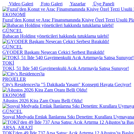
Video Galeri
Foto Galeri
Yazarlar
Üye Paneli
EKONOMİ
Fuzul’den Konut ve Araç Finansmanında Kişiye Özel Terzi Usulü Pl
GÜNCEL
Babacan Holding yöneticileri hakkında tutuklama talebi!
GÜNCEL
GYODER Başkanı Neşecan Çekici Serbest Bırakıldı!
TOKİ
TOKİ, 51 İlde 540 Gayrimenkulü Açık Artırmayla Satışa Sunuyor!
PROJELER
City's Residences'ta "5 Dakikada Yaşam" Konsepti Hayata Geçiyor!
EKONOMİ
Ağustos 2026 Kira Zam Oranı Belli Oldu!
GÜNCEL
Sosyal Medyada Emlak İlanlarına Sıkı Denetim: Kurallara Uymayana
ARSA, ARAZİ
TOKİ’den 49 İlde 737 Arsa Satışı: Açık Artırma 12 Ağustos’ta Başlıy