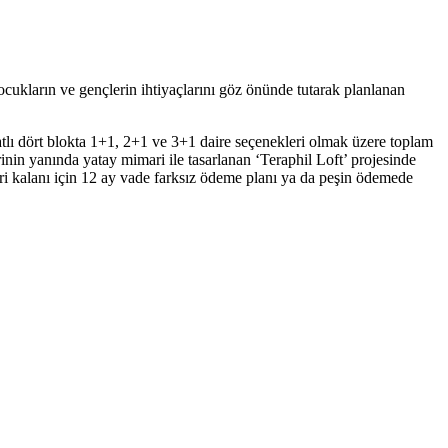
 Çocukların ve gençlerin ihtiyaçlarını göz önünde tutarak planlanan
atlı dört blokta 1+1, 2+1 ve 3+1 daire seçenekleri olmak üzere toplam
inin yanında yatay mimari ile tasarlanan ‘Teraphil Loft’ projesinde
eri kalanı için 12 ay vade farksız ödeme planı ya da peşin ödemede