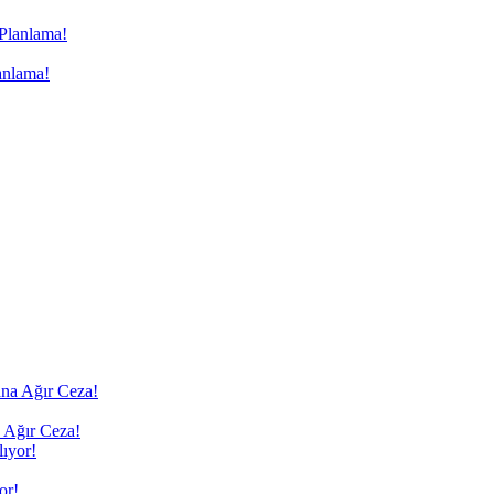
anlama!
 Ağır Ceza!
or!