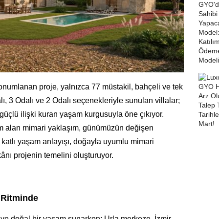
onumlanan proje, yalnızca 77 müstakil, bahçeli ve tek
lı, 3 Odalı ve 2 Odalı seçenekleriyle sunulan villalar;
 güçlü ilişki kuran yaşam kurgusuyla öne çıkıyor.
m alan mimari yaklaşım, günümüzün değişen
 tek katlı yaşam anlayışı, doğayla uyumlu mimari
ı projenin temelini oluşturuyor.
 Ritminde
e doğal bir yaşam sunarken; Urla merkeze, İzmir