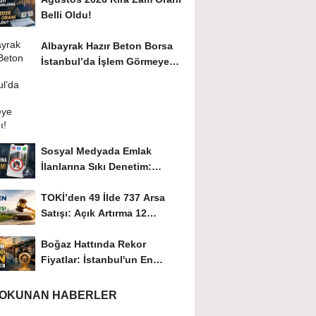
Belli Oldu!
Albayrak Hazır Beton Borsa
İstanbul’da İşlem Görmeye
Başladı!
Sosyal Medyada Emlak
İlanlarına Sıkı Denetim:
Kurallara Uymayana Ağır...
TOKİ’den 49 İlde 737 Arsa
Satışı: Açık Artırma 12
Ağustos’ta...
Boğaz Hattında Rekor
Fiyatlar: İstanbul'un En
Değerli 20 Mahallesi...
 OKUNAN HABERLER