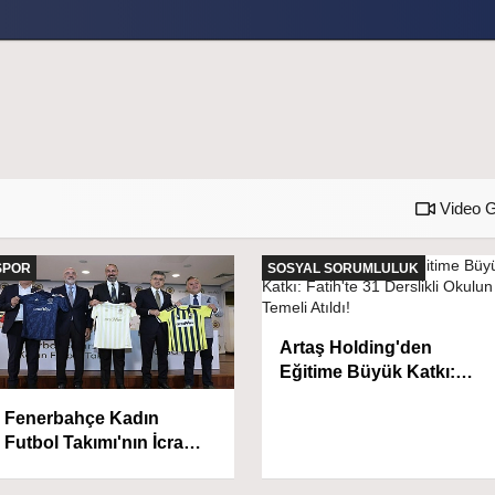
Video G
SPOR
SOSYAL SORUMLULUK
Artaş Holding'den
Eğitime Büyük Katkı:
Fatih'te 31 Derslikli
Fenerbahçe Kadın
Okulun Temeli Atıldı!
Futbol Takımı'nın İcra
Sorumluluğu arsaVev'e
Emanet!