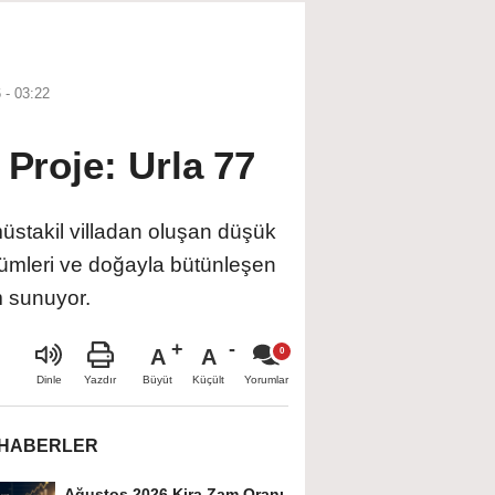
 - 03:22
 Proje: Urla 77
üstakil villadan oluşan düşük
özümleri ve doğayla bütünleşen
m sunuyor.
A
A
Büyüt
Küçült
Dinle
Yazdır
Yorumlar
 HABERLER
Ağustos 2026 Kira Zam Oranı