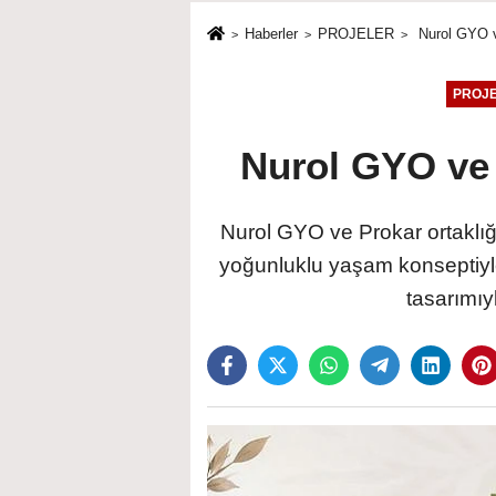
birliği!
Haberler
PROJELER
Nurol GYO ve
PROJ
Nurol GYO ve P
Nurol GYO ve Prokar ortaklığ
yoğunluklu yaşam konseptiyle 
tasarımıy