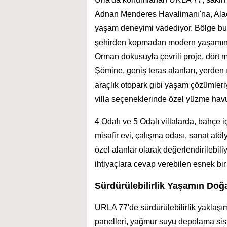
Adnan Menderes Havalimanı'na, Alaçat
yaşam deneyimi vadediyor. Bölge bulu
şehirden kopmadan modern yaşamın tü
Orman dokusuyla çevrili proje, dört 
Şömine, geniş teras alanları, yerden ıs
araçlık otopark gibi yaşam çözümleri
villa seçeneklerinde özel yüzme havu
4 Odalı ve 5 Odalı villalarda, bahçe
misafir evi, çalışma odası, sanat atöl
özel alanlar olarak değerlendirilebil
ihtiyaçlara cevap verebilen esnek bir
Sürdürülebilirlik Yaşamın Doğa
URLA 77'de sürdürülebilirlik yaklaşım
panelleri, yağmur suyu depolama sistem