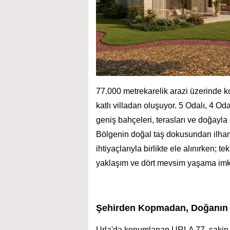
77.000 metrekarelik arazi üzerinde k
katlı villadan oluşuyor. 5 Odalı, 4 Oda
geniş bahçeleri, terasları ve doğayla
Bölgenin doğal taş dokusundan ilha
ihtiyaçlarıyla birlikte ele alınırken;
yaklaşım ve dört mevsim yaşama imkân
Şehirden Kopmadan, Doğanın
Urla'da konumlanan URLA 77, sakin v