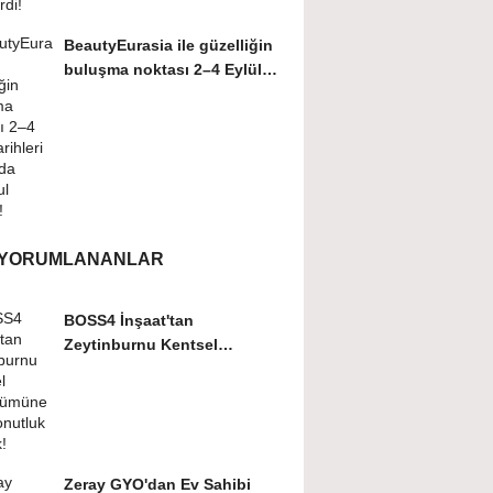
BeautyEurasia ile güzelliğin
buluşma noktası 2–4 Eylül
tarihleri...
 YORUMLANANLAR
BOSS4 İnşaat'tan
Zeytinburnu Kentsel
Dönüşümüne 467 Konutluk
Destek!
Zeray GYO'dan Ev Sahibi