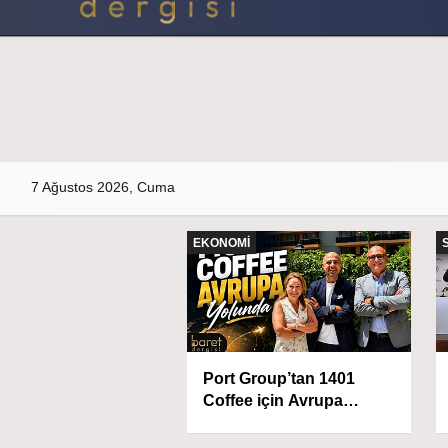
Künye
İletişim
Çerez Politikası
Gizlilik İlkeleri
7 Ağustos 2026, Cuma
NALİZİ
EKONOMİ
 Hattında Rekor
Port Group’tan 1401
ar: İstanbul'un En
Coffee için Avrupa
i 20 Mahallesi Belli
açılımı: Dinamo
Consulting ile stratejik iş