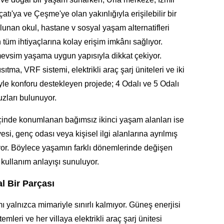
ı'ya ve Çeşme'ye olan yakınlığıyla erişilebilir bir
nan okul, hastane v sosyal yaşam alternatifleri
m ihtiyaçlarına kolay erişim imkânı sağlıyor.
mevsim yaşama uygun yapısıyla dikkat çekiyor.
ıtma, VRF sistemi, elektrikli araç şarj üniteleri ve iki
yle konforu destekleyen projede; 4 Odalı ve 5 Odalı
zları bulunuyor.
 içinde konumlanan bağımsız ikinci yaşam alanları ise
yesi, genç odası veya kişisel ilgi alanlarına ayrılmış
iyor. Böylece yaşamın farklı dönemlerinde değişen
 kullanım anlayışı sunuluyor.
l Bir Parçası
ı yalnızca mimariyle sınırlı kalmıyor. Güneş enerjisi
leri ve her villaya elektrikli araç şarj ünitesi