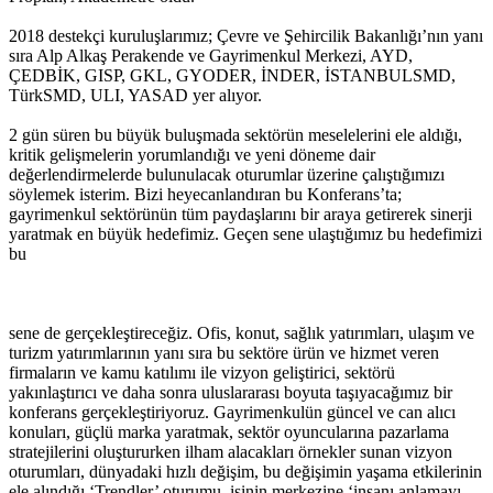
2018 destekçi kuruluşlarımız; Çevre ve Şehircilik Bakanlığı’nın yanı
sıra Alp Alkaş Perakende ve Gayrimenkul Merkezi, AYD,
ÇEDBİK, GISP, GKL, GYODER, İNDER, İSTANBULSMD,
TürkSMD, ULI, YASAD yer alıyor.
2 gün süren bu büyük buluşmada sektörün meselelerini ele aldığı,
kritik gelişmelerin yorumlandığı ve yeni döneme dair
değerlendirmelerde bulunulacak oturumlar üzerine çalıştığımızı
söylemek isterim. Bizi heyecanlandıran bu Konferans’ta;
gayrimenkul sektörünün tüm paydaşlarını bir araya getirerek sinerji
yaratmak en büyük hedefimiz. Geçen sene ulaştığımız bu hedefimizi
bu
sene de gerçekleştireceğiz. Ofis, konut, sağlık yatırımları, ulaşım ve
turizm yatırımlarının yanı sıra bu sektöre ürün ve hizmet veren
firmaların ve kamu katılımı ile vizyon geliştirici, sektörü
yakınlaştırıcı ve daha sonra uluslararası boyuta taşıyacağımız bir
konferans gerçekleştiriyoruz. Gayrimenkulün güncel ve can alıcı
konuları, güçlü marka yaratmak, sektör oyuncularına pazarlama
stratejilerini oluştururken ilham alacakları örnekler sunan vizyon
oturumları, dünyadaki hızlı değişim, bu değişimin yaşama etkilerinin
ele alındığı ‘Trendler’ oturumu, işinin merkezine ‘insanı anlamayı