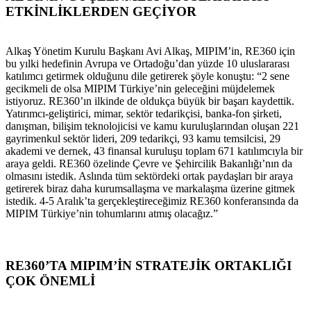
ETKİNLİKLERDEN GEÇİYOR
Alkaş Yönetim Kurulu Başkanı Avi Alkaş, MIPIM’in, RE360 için
bu yılki hedefinin Avrupa ve Ortadoğu’dan yüzde 10 uluslararası
katılımcı getirmek olduğunu dile getirerek şöyle konuştu: “2 sene
gecikmeli de olsa MIPIM Türkiye’nin geleceğini müjdelemek
istiyoruz. RE360’ın ilkinde de oldukça büyük bir başarı kaydettik.
Yatırımcı-geliştirici, mimar, sektör tedarikçisi, banka-fon şirketi,
danışman, bilişim teknolojicisi ve kamu kuruluşlarından oluşan 221
gayrimenkul sektör lideri, 209 tedarikçi, 93 kamu temsilcisi, 29
akademi ve dernek, 43 finansal kuruluşu toplam 671 katılımcıyla bir
araya geldi. RE360 özelinde Çevre ve Şehircilik Bakanlığı’nın da
olmasını istedik. Aslında tüm sektördeki ortak paydaşları bir araya
getirerek biraz daha kurumsallaşma ve markalaşma üzerine gitmek
istedik. 4-5 Aralık’ta gerçekleştireceğimiz RE360 konferansında da
MIPIM Türkiye’nin tohumlarını atmış olacağız.”
RE360’TA MIPIM’İN STRATEJİK ORTAKLIĞI
ÇOK ÖNEMLİ