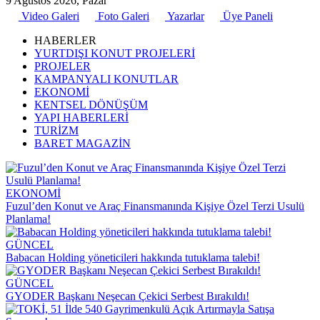
9 Ağustos 2026, Pazar
Video Galeri
Foto Galeri
Yazarlar
Üye Paneli
HABERLER
YURTDIŞI KONUT PROJELERİ
PROJELER
KAMPANYALI KONUTLAR
EKONOMİ
KENTSEL DÖNÜŞÜM
YAPI HABERLERİ
TURİZM
BARET MAGAZİN
EKONOMİ
Fuzul’den Konut ve Araç Finansmanında Kişiye Özel Terzi Usulü
Planlama!
GÜNCEL
Babacan Holding yöneticileri hakkında tutuklama talebi!
GÜNCEL
GYODER Başkanı Neşecan Çekici Serbest Bırakıldı!