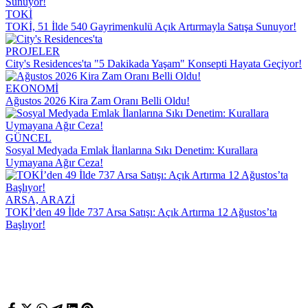
TOKİ
TOKİ, 51 İlde 540 Gayrimenkulü Açık Artırmayla Satışa Sunuyor!
PROJELER
City's Residences'ta "5 Dakikada Yaşam" Konsepti Hayata Geçiyor!
EKONOMİ
Ağustos 2026 Kira Zam Oranı Belli Oldu!
GÜNCEL
Sosyal Medyada Emlak İlanlarına Sıkı Denetim: Kurallara
Uymayana Ağır Ceza!
ARSA, ARAZİ
TOKİ’den 49 İlde 737 Arsa Satışı: Açık Artırma 12 Ağustos’ta
Başlıyor!