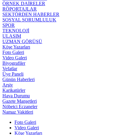
ÖRNEK DAİRELER
RÖPORTAJLAR
SEKTÖRDEN HABERLER
SOSYAL SORUMLULUK
SPOR
TEKNOLOJİ
ULAŞIM
UZMAN GÖRÜŞÜ
Köşe Yazarları
Foto Galeri
Video Galeri
Biyografiler
Vefatlar
Üye Paneli
Günün Haberleri
Arşiv
Karikatürler
Hava Durumu
Gazete Manşetleri
Nöbetci Eczaneler
Namaz Vakitleri
Foto Galeri
Video Galeri
Köşe Yazarları