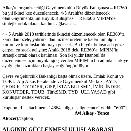
Alkaş'ın organize ettiği Gayrimenkulün Büyük Buluşması – RE360
bu yıl ikinci kez düzenlenecek. 4-5 Aralık'ta düzenlenecek
olan Gayrimenkulün Büyük Buluşması – RE360'a MİPİM'de
stratejik ortak olarak katılım sağlayacak.
4 - 5 Aralık 2018 tarihlerinde ikincisi düzenlenecek olan RE360’ta
kamudan özele, yatırımcıdan hizmet üretenine kadar tüm ilgili
kurum ve kuruluşlar bir araya gelecek. Bu büyük buluşmada göze
çarpan en sıcak gelişme; Aralık 2018’deki RE360’a, MIPIM’in
stratejik ortak olarak katılması. Son iki yıldır İstanbul’da
düzenlenmesi için büyük uğraş verilen MIPIM’in bu adımla Türkiye
ayağı için hazırlıklara başlayacağı öngörülüyor
Çevre ve Şehircilik Bakanlığı başta olmak üzere, Emlak Konut ve
TOKİ, Alp Alkaş Perakende ve Gayrimenkul Merkezi, AYD,
ÇEDBİK, GYODER, GISP, İSTANBULSMD, İMİB, İNDER,
KONUTDER, TDUB, TürkSMD, TYD, ULI, YASAD gibi
kuruluşlar destek verecek.
[caption id="attachment_14664" align="aligncenter" width="600"]
Avi Alkaş - Yonca
Aközer
[/caption]
ALGININ GÜÇLENMESİ ULUSLARARASI