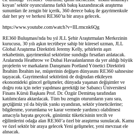
koyan’ sektör oyuncularına farklı bakış kazandıracak araştırma
sunumları ile zengin bir içerik, 360 derece bakış ile gayrimenkule
dair her şey ve herkesi RE360’ta bir araya gelecek.
https://www.youtube.com/watch?v=IILrmcnk6Qg
RE360 Buluşması'nda bu yıl JLL Şehir Araştırmaları Merkezinin
kurucusu, 30 yılı aşkın tecrübeye sahip bir küresel uzman, JLL
Global Araştırma Direktörü Jeremy Kelly, şehirlerin aşırı
rekabetinin, gayrimenkul sektörüne sunduğu fırsatları anlatacak.
Aralarında Heathrow ve Dubai Havaalanlarının da yer aldığı büyük
projelerin ve markaların Danışmanı Portland Yönetici Direktörü
İbrahim İbrahim ise, müşterinin değişen dünyasını RE360 sahnesine
taşıyacak. Gayrimenkul sektörünü de doğrudan etkileyen
ekonomideki güncel gelişmeler, dünyada yaşanan değişimler ve
doğru rota için neler yapılması gerektiği ise Sabancı Üniversitesi
Finans Kürsü Başkanı Prof. Dr. Özgür Demirtaş tarafından
katılımcılara aktarılacak. Tüm bu zengin oturumların yanı sıra,
geçtiğimiz yıl da büyük yankı uyandıran, sektör yöneticilerine;
bilgilenme, yorumlama ve karar vermede yardımcı olabilmesi
amacıyla hayata geçecek, günümüz tüketicisinin tercih ve
eğilimlerini odağa alan RE360’a özel bir araştırma sunulacak. Kamu
ve özel sektör bir araya gelecek Yeni gelişmeler, yeni mevzuat ele
alınacak.