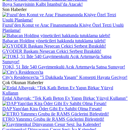
Boya Sanayisinin Kalbi İstanbul’da Atacak!
Son Haberler
Fuzul’den Konut ve Araç Finansmanında Kişiye Özel Terzi Usulü
Planlama!
Babacan Holding yöneticileri hakkında tutuklama talebi!
GYODER Başkanı Neşecan Çekici Serbest Bırakıldı!
TOKİ, 51 İlde 540 Gayrimenkulü Açık Artırmayla Satışa Sunuyor!
City's Residences'ta "5 Dakikada Yaşam" Konsepti Hayata Geçiyor!
Çok Okunan Haberler
Erdal Albayrak: “Tek Katlı Beton Ev Yapın Birkaç Yüzyıl Kullanın"
DAP Yapı'dan Kira Öder Gibi Ev Sahibi Olma Fırsatı!
ETRO Yatırımcı Grubu ile RAMS Güçlerini Birleştirdi!
Gayrimenkul Dünyasının Cesur Sesi: İsa Kalender!