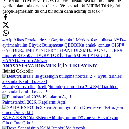
Bu ortaklıkla MIPIM, RE360’a hem uluslararası katılımcı hem de
içerik anlamında destek olacak. Ve pek tabi ki MIPIM Türkiye’nin
gerçekleşmesinin de önü bir adım daha açılmış olacak.”
# Alp Alkaş Perakende ve Gayrimenkul Merkezi
# avi alkaş
# AYD
#
ayrimenkulün Büyük Buluşması
# ÇEDBİK
# emlak konut
# GİSP
#
GYODER
# İMİB
# İNDER
# İSTANBULSMD
# KONUTDER
#
mipim
# RE360
# TDUB
# TOKİ
# TürkSMD
# TYD
# ULI
#
YASAD
# Yonca Aközer
ANASAYFAYA DÖNMEK İÇİN TIKLAYINIZ
İlginizi Çekebilir
BeautyEurasia ile güzelliğin buluşma noktası 2–4 Eylül tarihleri
arasında İstanbul olacak!
Paintistanbul 2026, Kapılarını Açtı!
SAHA EXPO’da Sistem Alüminyum’un Dövme ve Ekstrüzyon
Gücü Öne Çıktı!