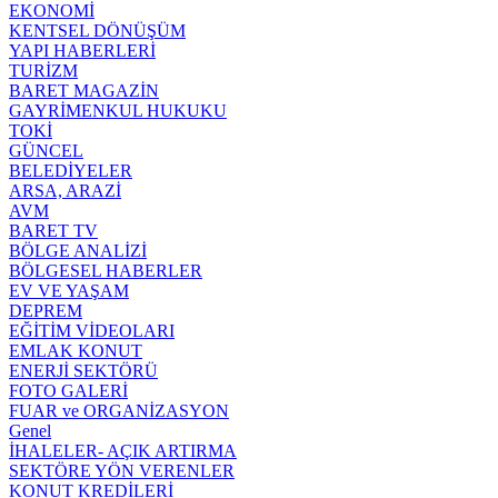
EKONOMİ
KENTSEL DÖNÜŞÜM
YAPI HABERLERİ
TURİZM
BARET MAGAZİN
GAYRİMENKUL HUKUKU
TOKİ
GÜNCEL
BELEDİYELER
ARSA, ARAZİ
AVM
BARET TV
BÖLGE ANALİZİ
BÖLGESEL HABERLER
EV VE YAŞAM
DEPREM
EĞİTİM VİDEOLARI
EMLAK KONUT
ENERJİ SEKTÖRÜ
FOTO GALERİ
FUAR ve ORGANİZASYON
Genel
İHALELER- AÇIK ARTIRMA
SEKTÖRE YÖN VERENLER
KONUT KREDİLERİ