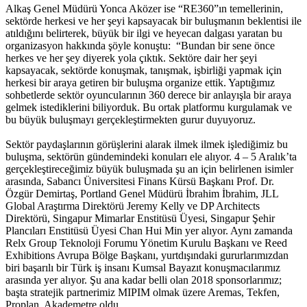
Alkaş Genel Müdürü Yonca Aközer ise “RE360”ın temellerinin,
sektörde herkesi ve her şeyi kapsayacak bir buluşmanın beklentisi ile
atıldığını belirterek, büyük bir ilgi ve heyecan dalgası yaratan bu
organizasyon hakkında şöyle konuştu: “Bundan bir sene önce
herkes ve her şey diyerek yola çıktık. Sektöre dair her şeyi
kapsayacak, sektörde konuşmak, tanışmak, işbirliği yapmak için
herkesi bir araya getiren bir buluşma organize ettik. Yaptığımız
sohbetlerde sektör oyuncularının 360 derece bir anlayışla bir araya
gelmek istediklerini biliyorduk. Bu ortak platformu kurgulamak ve
bu büyük buluşmayı gerçekleştirmekten gurur duyuyoruz.
Sektör paydaşlarının görüşlerini alarak ilmek ilmek işlediğimiz bu
buluşma, sektörün gündemindeki konuları ele alıyor. 4 – 5 Aralık’ta
gerçekleştireceğimiz büyük buluşmada şu an için belirlenen isimler
arasında, Sabancı Üniversitesi Finans Kürsü Başkanı Prof. Dr.
Özgür Demirtaş, Portland Genel Müdürü İbrahim İbrahim, JLL
Global Araştırma Direktörü Jeremy Kelly ve DP Architects
Direktörü, Singapur Mimarlar Enstitüsü Üyesi, Singapur Şehir
Plancıları Enstitüsü Üyesi Chan Hui Min yer alıyor. Aynı zamanda
Relx Group Teknoloji Forumu Yönetim Kurulu Başkanı ve Reed
Exhibitions Avrupa Bölge Başkanı, yurtdışındaki gururlarımızdan
biri başarılı bir Türk iş insanı Kumsal Bayazıt konuşmacılarımız
arasında yer alıyor. Şu ana kadar belli olan 2018 sponsorlarımız;
başta stratejik partnerimiz MIPIM olmak üzere Aremas, Tekfen,
Proplan, Akademetre oldu.