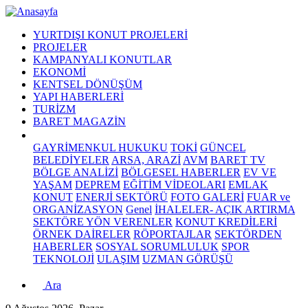
YURTDIŞI KONUT PROJELERİ
PROJELER
KAMPANYALI KONUTLAR
EKONOMİ
KENTSEL DÖNÜŞÜM
YAPI HABERLERİ
TURİZM
BARET MAGAZİN
GAYRİMENKUL HUKUKU
TOKİ
GÜNCEL
BELEDİYELER
ARSA, ARAZİ
AVM
BARET TV
BÖLGE ANALİZİ
BÖLGESEL HABERLER
EV VE
YAŞAM
DEPREM
EĞİTİM VİDEOLARI
EMLAK
KONUT
ENERJİ SEKTÖRÜ
FOTO GALERİ
FUAR ve
ORGANİZASYON
Genel
İHALELER- AÇIK ARTIRMA
SEKTÖRE YÖN VERENLER
KONUT KREDİLERİ
ÖRNEK DAİRELER
RÖPORTAJLAR
SEKTÖRDEN
HABERLER
SOSYAL SORUMLULUK
SPOR
TEKNOLOJİ
ULAŞIM
UZMAN GÖRÜŞÜ
Ara