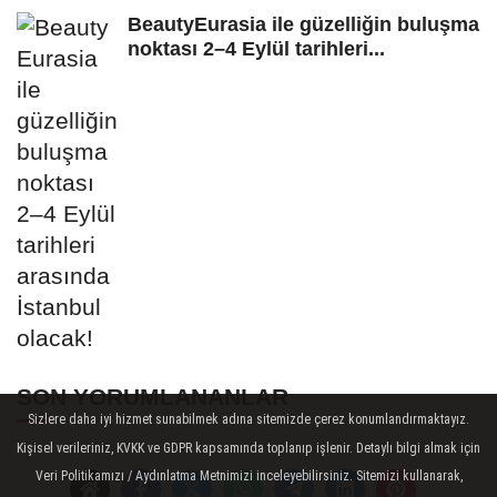
BeautyEurasia ile güzelliğin buluşma
noktası 2–4 Eylül tarihleri...
SON YORUMLANANLAR
Sizlere daha iyi hizmet sunabilmek adına sitemizde çerez konumlandırmaktayız.
Kişisel verileriniz, KVKK ve GDPR kapsamında toplanıp işlenir. Detaylı bilgi almak için
BOSS4 İnşaat'tan Zeytinburnu Kentsel
Veri Politikamızı / Aydınlatma Metnimizi inceleyebilirsiniz. Sitemizi kullanarak,
Dönüşümüne 467 Konutluk Destek!