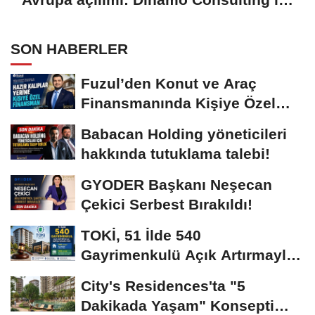
stratejik iş birliği!
SON HABERLER
Fuzul’den Konut ve Araç
Finansmanında Kişiye Özel
Terzi Usulü Planlama!
Babacan Holding yöneticileri
hakkında tutuklama talebi!
GYODER Başkanı Neşecan
Çekici Serbest Bırakıldı!
TOKİ, 51 İlde 540
Gayrimenkulü Açık Artırmayla
Satışa Sunuyor!
City's Residences'ta "5
Dakikada Yaşam" Konsepti