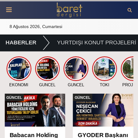
8 Ağustos 2026, Cumartesi
HABERLER
YURTDIŞI KONUT PROJELERİ
EKONOMİ
GÜNCEL
GÜNCEL
TOKİ
PROJE
GÜNCEL
GÜNCEL
Babacan Holding
GYODER Başkanı