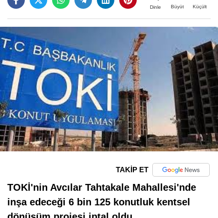
Büyüt
Küçült
Dinle
TAKİP ET
TOKİ'nin Avcılar Tahtakale Mahallesi'nde
inşa edeceği 6 bin 125 konutluk kentsel
dönüşüm projesi iptal oldu.