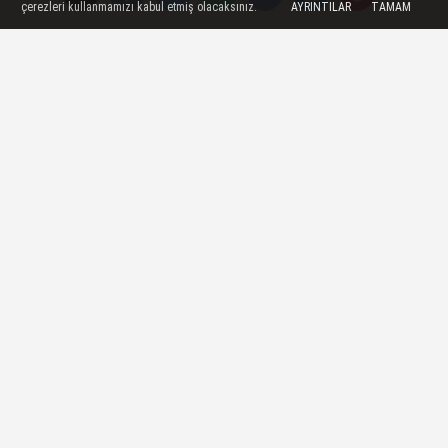
çerezleri kullanmamızı kabul etmiş olacaksınız.
AYRINTILAR
TAMAM
Zeray GYO'dan Ev Sahibi Yapacak Model:
Zeray Katılım Ödeme Modeli!