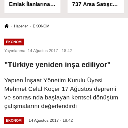
737 Arsa Satışı:
Rekor Fiyatlar:
Açık Artırma 12
İstanbul'un En
Ağustos’ta
Değerli 20
Başlıyor!
Mahallesi Belli
Haberler
EKONOMİ
Oldu!
EKONOMİ
Yayınlanma: 14 Ağustos 2017 - 18:42
"Türkiye yeniden inşa ediliyor"
Yapıen İnşaat Yönetim Kurulu Üyesi
Mehmet Celal Koçer 17 Ağustos depremi
ve sonrasında başlayan kentsel dönüşüm
çalışmalarını değerlendirdi
14 Ağustos 2017 - 18:42
EKONOMİ