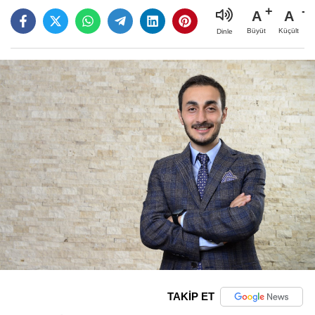
A
A
Büyüt
Küçült
Dinle
TAKİP ET