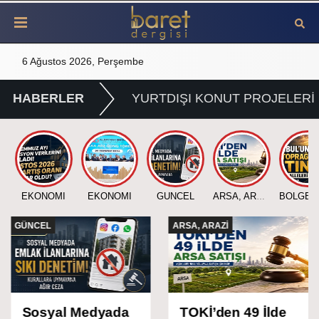
6 Ağustos 2026, Perşembe
HABERLER
YURTDIŞI KONUT PROJELERİ
EKONOMİ
EKONOMİ
GÜNCEL
ARSA, ARAZİ
ARSA, ARAZİ
BÖLGE ANALİZİ
TOKİ’den 49 İlde
Boğaz Hattında