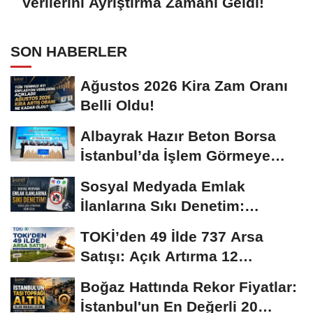
Verilerini Ayrıştırma Zamanı Geldi!
SON HABERLER
Ağustos 2026 Kira Zam Oranı
Belli Oldu!
Albayrak Hazır Beton Borsa
İstanbul’da İşlem Görmeye
Başladı!
Sosyal Medyada Emlak
İlanlarına Sıkı Denetim:
Kurallara Uymayana Ağır...
TOKİ’den 49 İlde 737 Arsa
Satışı: Açık Artırma 12
Ağustos’ta...
Boğaz Hattında Rekor Fiyatlar:
İstanbul'un En Değerli 20