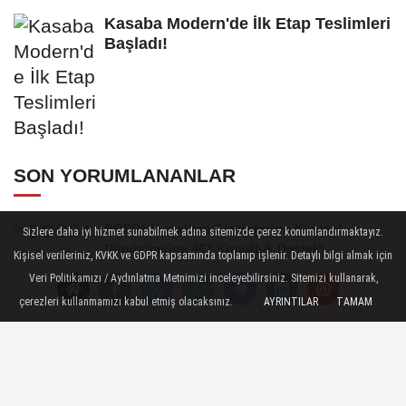
Kasaba Modern'de İlk Etap Teslimleri
Başladı!
SON YORUMLANANLAR
BOSS4 İnşaat'tan Zeytinburnu Kentsel
Sizlere daha iyi hizmet sunabilmek adına sitemizde çerez konumlandırmaktayız.
Dönüşümüne 467 Konutluk Destek!
Kişisel verileriniz, KVKK ve GDPR kapsamında toplanıp işlenir. Detaylı bilgi almak için
Veri Politikamızı / Aydınlatma Metnimizi inceleyebilirsiniz. Sitemizi kullanarak,
çerezleri kullanmamızı kabul etmiş olacaksınız.
AYRINTILAR
TAMAM