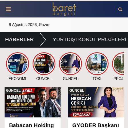
9 Ağustos 2026, Pazar
HABERLER
YURTDIŞI KONUT PROJELERİ
EKONOMİ
GÜNCEL
GÜNCEL
TOKİ
PROJE
GÜNCEL
GÜNCEL
Babacan Holding
GYODER Başkanı