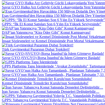
Savur GYO Halka Arz Geliriyle Güçlü Lokasyonlarda Yeni Yatırımla
Esas Gayrimenkul'den Havacılıkta 150 Milyon Dolarlık Dev Yöneti
GPPS: “İlk El Konut Satışları Son 6 Yılın En Yüksek Seviyesinde”
DAP’tan Yatırımcıya “Kira Öder Gibi” Konut Kampanyası!
İnşaat Sözleşmeleri ve Kentsel Dönüşümde Post Mortal Vekaletname Y
Türk Gayrimenkul Pazarının Dubai Tepkileri!
Savur GYO (SVGYO) Borsa İstanbul’da İşlem Görmeye Başladı!
GPPS Platformu Tapu İşlemlerinde "Avukat Zorunluluğu" Tartışmasına
Savur GYO’nun Halka Arzı Tamamlandı,, Planlanan Tahsisatin 7,33 K
Kentsel Dönüşümde Temsilciler Kurulu'nun Sorumluluğu!
İran Savaşı; Yabancıya Konut Satışında Dengeleri Değiştirebilir…
GPPS: Yabancıya Gayrimenkul Yoluyla T.C. Vatandaşlığı Politikası 