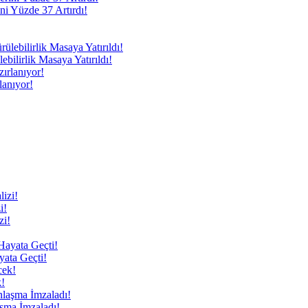
ni Yüzde 37 Artırdı!
bilirlik Masaya Yatırıldı!
anıyor!
i!
yata Geçti!
!
aşma İmzaladı!