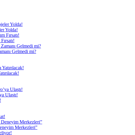
ler Yolda!
Fırsatı!
Zamanı Gelmedi mi?
tırılacak!
a Ulaştı!
at!
eneyim Merkezleri”