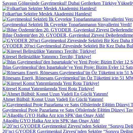
Savaşın Gölgesinde Gayrimenkul! Dubai Gerilerken Türkiye Yükseli
Folkart'tan Sektöre Meslek Akademisi Hamlesi!
Gayrimenkul Sektörü İlk Çeyrekte Toparlanmanın Sinyallerini Verdi!
Bilge Özdemir'den 20. GYODER, Gayrienkul Zirvesi Değerlendirme
GYODER 20'nci Gayrimenkul Zirvesinde Sektörü Bir Kez Daha Bul
Küresel Belirsizlikte Yatırımcı Tercihi; Türkiye!
İhlas Gayrimenkul’den Ispartakule’ye Yeni Proje: Bizim Evler 12 Satı
Rönesans Enerji, Rönesans Gayrimenkul’ün Öz Tüketimi için 51 MW’l
Küresel Konut Yatırımlarında Yeni Rota Türkiye!
Ahmet Bülbül: Konut Uzun Vadeli En Güçlü Yatırım!
Gayrimenkul Proje Pazarlama ve Satış Ofislerinde Eğitim Düzeyi Tav
Ağaoğlu GYO Halka Arz için SPK’dan Onay Aldı!
20’nci GYODER Gayrimenkul Zirvesi’nden Sektöre “Soruyu Değişti