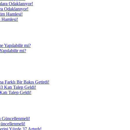
ra Odaklanıyor!
m Hamlesi!
apılabilir mi?
 Farklı Bir Bakış Getirdi!
atı Talep Geldi!
Güncellenmeli!