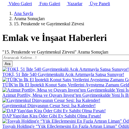
Video Galeri
Foto Galeri
Yazarlar
Üye Paneli
Ana Sayfa
Arama Sonuçları
15. Perakende ve Gayrimenkul Zirvesi
Emlak ve İnşaat Haberleri
"15. Perakende ve Gayrimenkul Zirvesi" Arama Sonuçları
TOKİ, 51 İlde 540 Gayrimenkulü Açık Artırmayla Satışa Sunuyor!
TÜİK'in İlk El İpotekli Konut Satış Verilerini Ayrıştırma Zamanı Geld
Azimut Portföy, Mesa ve Quvars Invest’ten Gayrimenkulde Yeni İş Bi
Gayrimenkul Dünyasının Cesur Sesi: İsa Kalender!
DAP Yapı'dan Kira Öder Gibi Ev Sahibi Olma Fırsatı!
Tosyalı Holding'e “Yük Elleçlemesini En Fazla Artıran Liman” Ödül