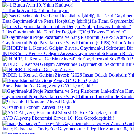
41 Burda Avm 10. Yılını Kutluyor!
Esas Gayrimenkul ve Petra Hospitality İşbirliği ile Ticari Gayrimen
Lüks Gayrimenkulde Tercihler Değişti: “Çiftçi Towers Türkerler”
Gayrimenkul Proje Pazarlama ve Satış Platformu (GPPS) Adım Adı
İNDER’in 1. Kentsel Gelişim Zirvesi, Gayrimenkul Sektörünü Bir Ar
İNDER, 1. Kentsel Gelişim Zirvesi’nde Gayrimenkul Sektörünü Bir 
İNDER 1. Kentsel Gelişim Zirvesi: "2026 İnsan Odaklı Dönüşüm Yıl
Borsa İstanbul’da Gong Zeray GYO İçin Çaldı!
Gayrimenkul Proje Pazarlama ve Satış Platformu LinkedIn’de Kuruld
9. İstanbul Ekonomi Zirvesi Başladı!
AYD Alışveriş Ekonomisi Zirvesi 16. Kez Gerçekleştirildi!
İnanç Kabadayı “Türkiye’de Gayrimenkule Talep Her Zaman Güçlü 