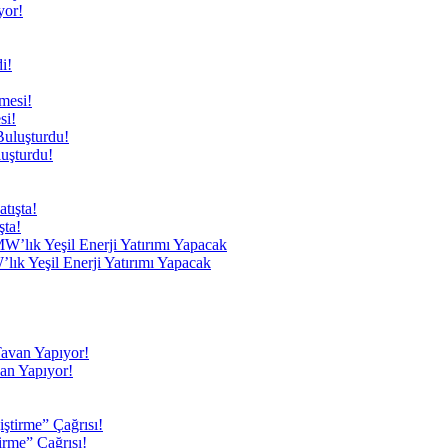
yor!
si!
uşturdu!
şta!
ık Yeşil Enerji Yatırımı Yapacak
an Yapıyor!
rme” Çağrısı!