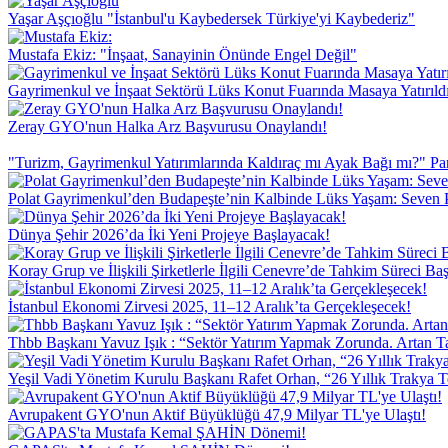
Yaşar Aşçıoğlu "İstanbul'u Kaybedersek Türkiye'yi Kaybederiz"
Mustafa Ekiz: "İnşaat, Sanayinin Önünde Engel Değil"
Gayrimenkul ve İnşaat Sektörü Lüks Konut Fuarında Masaya Yatırıld
Zeray GYO'nun Halka Arz Başvurusu Onaylandı!
"Turizm, Gayrimenkul Yatırımlarında Kaldıraç mı Ayak Bağı mı?" Pa
Polat Gayrimenkul’den Budapeşte’nin Kalbinde Lüks Yaşam: Seven P
Dünya Şehir 2026’da İki Yeni Projeye Başlayacak!
Koray Grup ve İlişkili Şirketlerle İlgili Cenevre’de Tahkim Süreci Baş
İstanbul Ekonomi Zirvesi 2025, 11–12 Aralık’ta Gerçekleşecek!
Thbb Başkanı Yavuz Işık : “Sektör Yatırım Yapmak Zorunda. Artan Ta
Yeşil Vadi Yönetim Kurulu Başkanı Rafet Orhan, “26 Yıllık Trakya Te
Avrupakent GYO'nun Aktif Büyüklüğü 47,9 Milyar TL'ye Ulaştı!