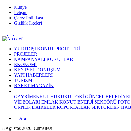
Künye
İletişim
Çerez Politikası
Gizlilik İlkeleri
YURTDIŞI KONUT PROJELERİ
PROJELER
KAMPANYALI KONUTLAR
EKONOMİ
KENTSEL DÖNÜŞÜM
YAPI HABERLERİ
TURİZM
BARET MAGAZİN
GAYRİMENKUL HUKUKU
TOKİ
GÜNCEL
BELEDİYE
VİDEOLARI
EMLAK KONUT
ENERJİ SEKTÖRÜ
FOTO
ÖRNEK DAİRELER
RÖPORTAJLAR
SEKTÖRDEN HA
Ara
8 Ağustos 2026, Cumartesi