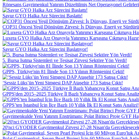
Rönesans Gayrimenkul Yatırım Düzeltilmiş Net Operasyonel Gelirleri
Savur GYO Halka Arz Sürecini Başlattı!
COP31 Öncesi Yeşil Dönüşüm Zirvesi: İş Dünyası, Enerji ve Sürdürüle
Luxera GYO Halka Arz Onayıyla Yatırımcı Karşısına Çıkmaya Hazırl
Savur GYO Halka Arz Sürecini Başlatıyor!
5. Bursa Isıtma Sistemleri ve Tesisat Zirvesi Sektöre Yön Verdi!
GPPS, Türkiye'nin 81 İlinde Son 13 Yılının Röntgenini Çekti!
‘Sessiz Lüks’ün Yeni Simgesi DAP Ataşehir 173 Satışa Çıktı!
GPPS'den 2015–2025 Türkiye İl Bazlı Yabancıya Konut Satışı Analiz
GPPS’ten İstanbul İçin İlçe Bazlı 10 Yıllık İlk El Konut Satış Analizi!
Gayrimenkulde Yeni Yatırım Enstrümanı: Polat Birinci Proje GYF Ha
20'nci GYODER Gayrimenkul Zirvesi 27-28 Nisan'da Gerçekleşecek
Polat Gayrimenkul, Seven Pearl Projesi İçin 60 Milyon Euro'luk Anl