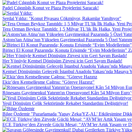
Padel Çılgınlığı Konut ve Plaza Projelerini Saracak!
Serdal Yıldız: "Konut Piyasası Çökmüyor, Rakamlar Yanıltıyor"
Tera Orman Beykoz Tanıtıldı: 1,5 Milyar TL'lik İlk Halka, Yeni Proje
Astons'tan Atina’nın Yükselen Gayrimenkul Pazarında 5 Özel Yatırım 
Birinci El Konut Pazarında; Konuta Erişimde “Evim Modellerinin” 
Her Yönüyle Kentsel Dönüşüm Zirvesi için Geri Sayım Başladı!
Kentsel Dönüşümün Geleceği İstanbul Anadolu Yakası’nda Masaya Ya
Ekiz’den Kentselleşme Çağrısı: “Göreve Hazırız"
Rönesans Gayrimenkul Yatırım'ın Operasyonel Kârı 54 Milyon Euro’y
Yeşil Dönüşüm Çelik Sektöründe Rekabet Standardını Değiştiriyor!
Bilge Özdemir "Pazarlamada 'Yapay Zeka/YZ-AL' Etkileşimine Dikk
ECE Türkiye’den Zirvede Güçlü Mesaj: “AVM’ler Artık Yaşam ve D