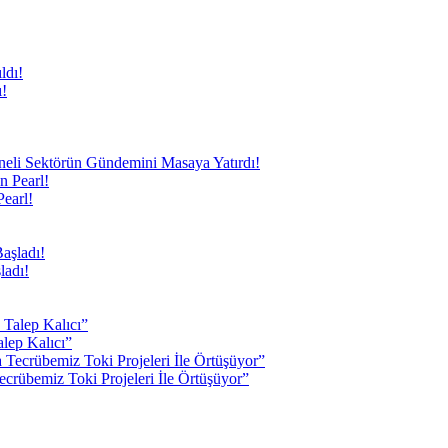
ı!
neli Sektörün Gündemini Masaya Yatırdı!
earl!
ladı!
lep Kalıcı”
crübemiz Toki Projeleri İle Örtüşüyor”