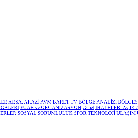
LER
ARSA, ARAZİ
AVM
BARET TV
BÖLGE ANALİZİ
BÖLGES
 GALERİ
FUAR ve ORGANİZASYON
Genel
İHALELER- AÇIK
BERLER
SOSYAL SORUMLULUK
SPOR
TEKNOLOJİ
ULAŞIM